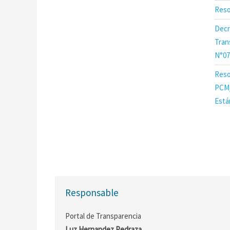
Reso
Decr
Tran
N°07
Reso
PCM/
Está
Responsable
Portal de Transparencia
Luz Hernandez Pedraza