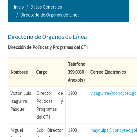
Inicio
Datos Generales
Directorio de Órganos de Línea
Directorio de Órganos de Línea
Dirección de Políticas y Programas del CTI
Telefono
Nombres
Cargo
399 0030
Correo Electrónico
Anexo(s)
Victor Luis
Director de
1900
vizaguirre@concytec.go
Izaguirre
Políticas y
Pasquel
Programas
del CTI
Miguel
Sub Director
1908
mayquipa@concytec.go