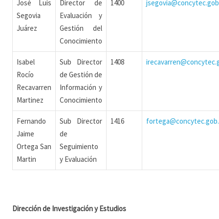
José Luis
Director de
1400
jsegovia@concytec.gob
Segovia
Evaluación y
Juárez
Gestión del
Conocimiento
Isabel
Sub Director
1408
irecavarren@concytec.
Rocío
de Gestión de
Recavarren
Información y
Martinez
Conocimiento
Fernando
Sub Director
1416
fortega@concytec.gob
Jaime
de
Ortega San
Seguimiento
Martin
y Evaluación
Dirección de Investigación y Estudios