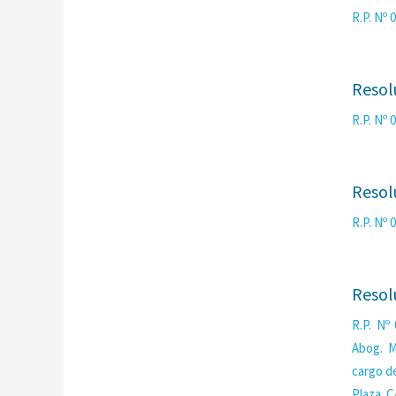
R.P. Nº
Resol
R.P. Nº
Resol
R.P. Nº
Resol
R.P. Nº
Abog. M
cargo d
Plaza C