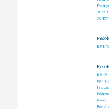
Encargar
01 de f
CONCYT
Resol
R.P. Nº
Resol
R.P. Nº
Plan Op
Innova
Informa
Anexo, 
Portal 