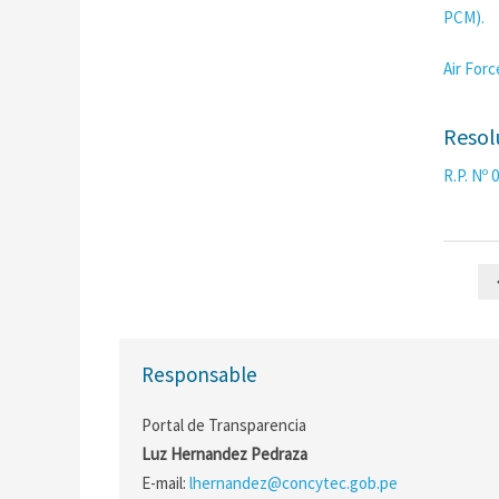
PCM).
Air Forc
Resol
R.P. Nº
Responsable
Portal de Transparencia
Luz Hernandez Pedraza
E-mail:
lhernandez@concytec.gob.pe