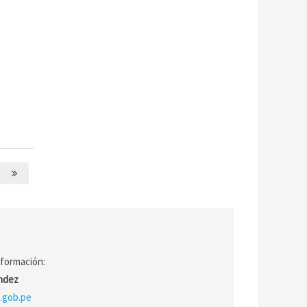
nformación:
ández
.gob.pe