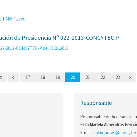
e 1 Mid Flyknit
ución de Presidencia Nº 022-2013-CONCYTEC-P
 022-2013-CONCYTEC-P del 31.01.2013
17
18
19
20
21
22
23
Responsable
Responsable de Acceso a la I
Eliza Mariela Almendras Fern
E-mail:
ealmendras@concytec