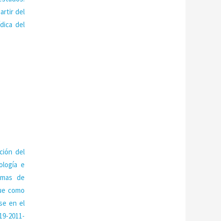
artir del
dica del
ción del
ología e
emas de
que como
se en el
19-2011-