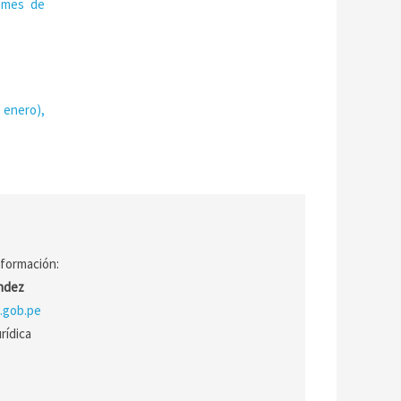
l mes de
 enero),
nformación:
ández
.gob.pe
rídica